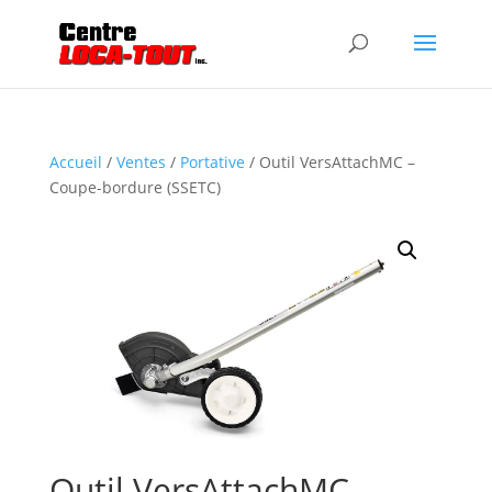
Accueil
/
Ventes
/
Portative
/ Outil VersAttachMC –
Coupe-bordure (SSETC)
Outil VersAttachMC –