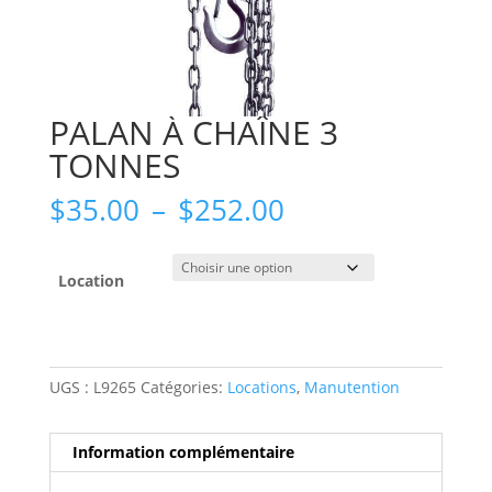
PALAN À CHAÎNE 3
TONNES
Plage
$
35.00
–
$
252.00
de
prix :
$35.00
Location
à
$252.00
UGS :
L9265
Catégories:
Locations
,
Manutention
Information complémentaire