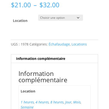
Plage
$
21.00
–
$
32.00
de
prix :
$21.00
Location
à
$32.00
UGS :
1978
Catégories:
Échafaudage
,
Locations
Information complémentaire
Information
complémentaire
Location
1 heures
,
4 heures
,
8 heures
,
Jour
,
Mois
,
Semaine