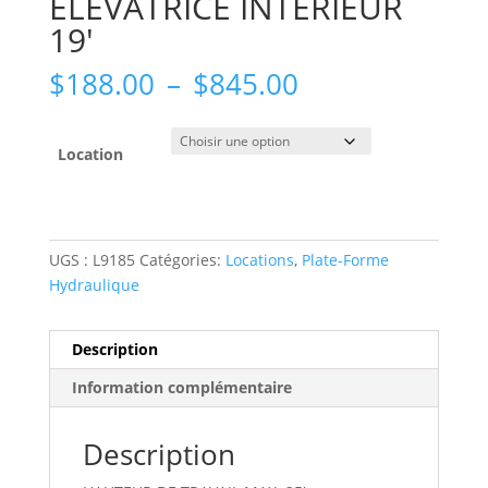
ÉLÉVATRICE INTERIEUR
19′
Plage
$
188.00
–
$
845.00
de
prix :
$188.00
Location
à
$845.00
UGS :
L9185
Catégories:
Locations
,
Plate-Forme
Hydraulique
Description
Information complémentaire
Description