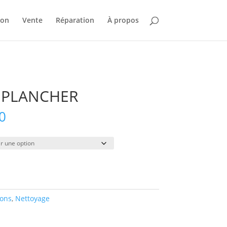
ion
Vente
Réparation
À propos
À PLANCHER
Plage
0
de
prix :
$45.00
à
$290.00
ions
,
Nettoyage