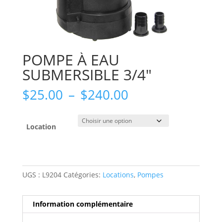
POMPE À EAU
SUBMERSIBLE 3/4″
Plage
$
25.00
–
$
240.00
de
prix :
$25.00
Location
à
$240.00
UGS :
L9204
Catégories:
Locations
,
Pompes
Information complémentaire