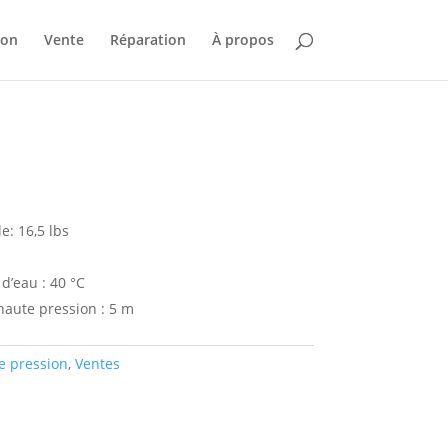
ion
Vente
Réparation
À propos
e: 16,5 lbs
d’eau : 40 °C
haute pression : 5 m
e pression
,
Ventes