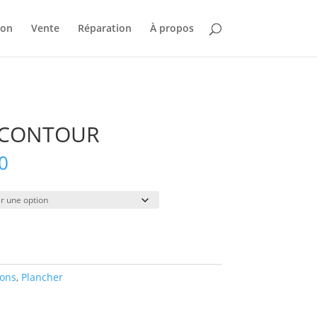
ion
Vente
Réparation
À propos
 CONTOUR
Plage
0
de
prix :
$35.00
à
$270.00
ions
,
Plancher