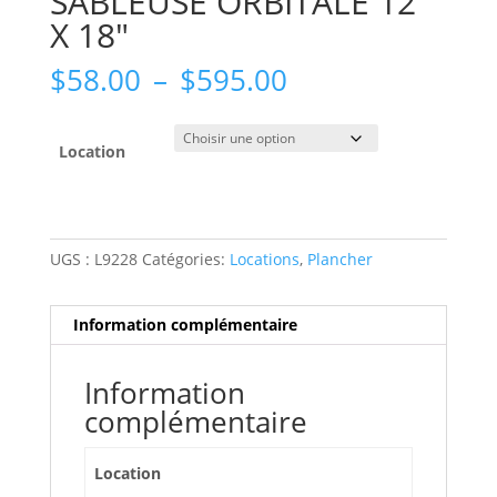
SABLEUSE ORBITALE 12″
X 18″
Plage
$
58.00
–
$
595.00
de
prix :
$58.00
Location
à
$595.00
UGS :
L9228
Catégories:
Locations
,
Plancher
Information complémentaire
Information
complémentaire
Location