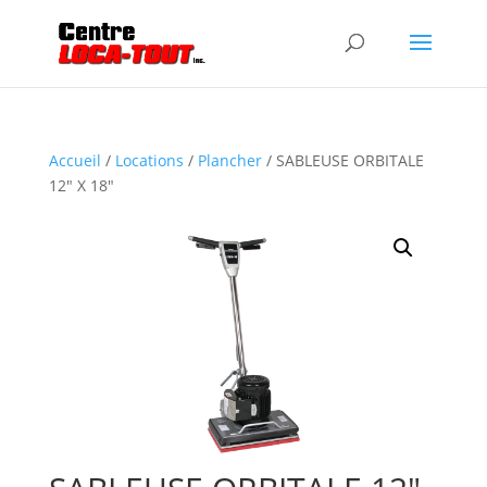
Accueil
/
Locations
/
Plancher
/ SABLEUSE ORBITALE
12″ X 18″