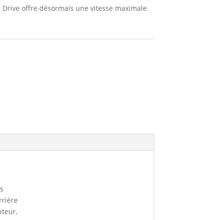
t Drive offre désormais une vitesse maximale
es
rrière
uteur,