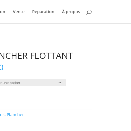
ion
Vente
Réparation
À propos
NCHER FLOTTANT
Plage
0
de
prix :
$37.00
à
$210.00
ons
,
Plancher