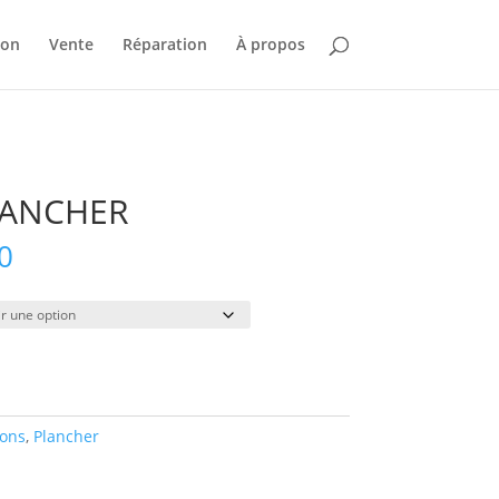
ion
Vente
Réparation
À propos
LANCHER
Plage
0
de
prix :
$28.00
à
$250.00
ions
,
Plancher