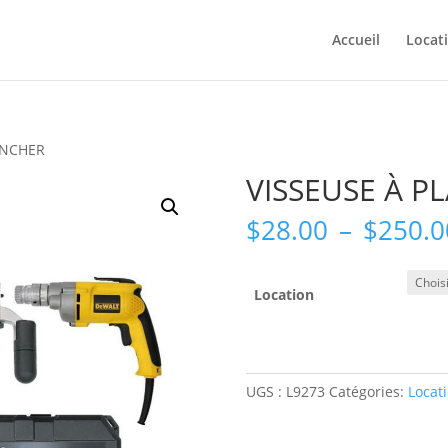
Accueil
Locat
ANCHER
VISSEUSE À P
$
28.00
–
$
250.0
Location
UGS :
L9273
Catégories:
Locat