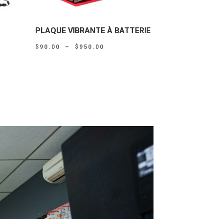
PLAQUE VIBRANTE À BATTERIE
Plage
$
90.00
–
$
950.00
de
prix :
$90.00
à
$950.00