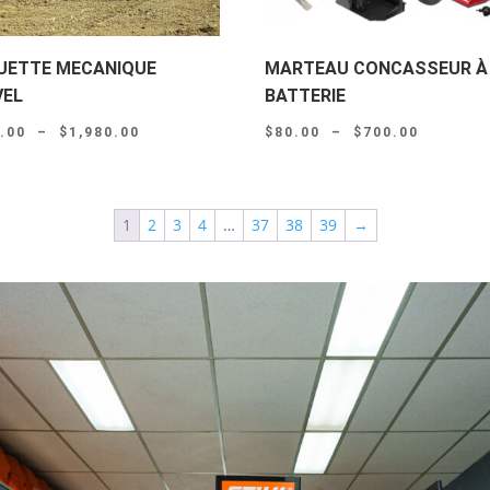
UETTE MECANIQUE
MARTEAU CONCASSEUR À
VEL
BATTERIE
Plage
Plage
.00
–
$
1,980.00
$
80.00
–
$
700.00
de
de
prix :
prix :
$260.00
$80.00
1
2
3
4
…
37
38
39
→
à
à
$1,980.00
$700.00