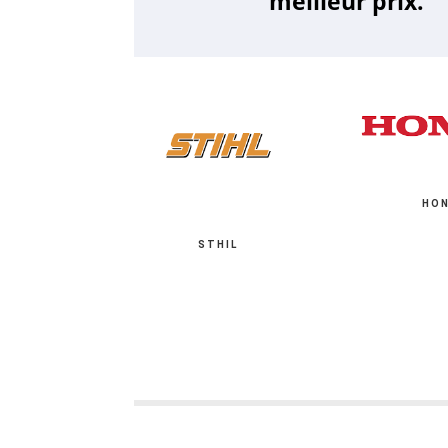
meilleur prix.
HO
STHIL