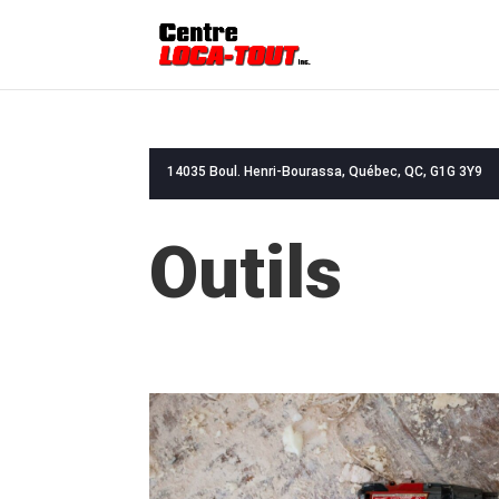
14035 Boul. Henri-Bourassa, Québec, QC, G1G 3Y9
Outils