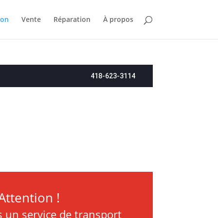
ion
Vente
Réparation
À propos
418-623-3114
Attention !
 un service de transport