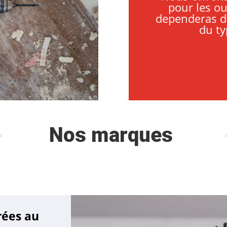
pour les out
dependeras d
du ty
Nos marques
rées au