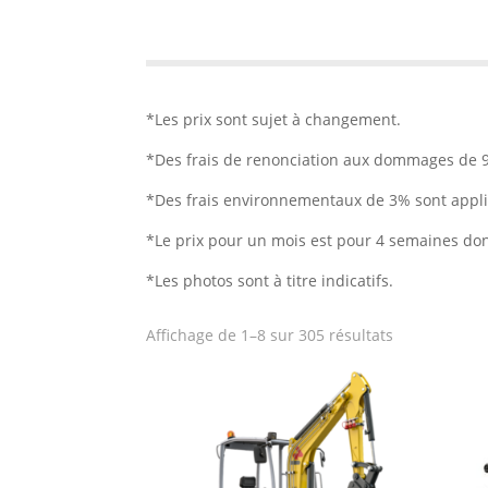
*Les prix sont sujet à changement.
*Des frais de renonciation aux dommages de 9.
*Des frais environnementaux de 3% sont applic
*Le prix pour un mois est pour 4 semaines don
*Les photos sont
à titre indicatifs
.
Trié
Affichage de 1–8 sur 305 résultats
par
note
moyenne