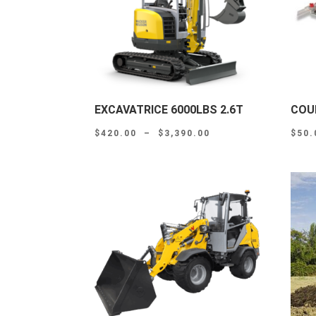
EXCAVATRICE 6000LBS 2.6T
COU
Plage
$
420.00
–
$
3,390.00
$
50.
de
prix :
$420.00
à
$3,390.00