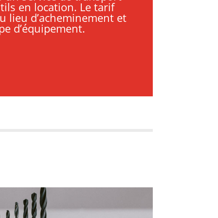
ils en location. Le tarif
u lieu d’acheminement et
pe d’équipement.