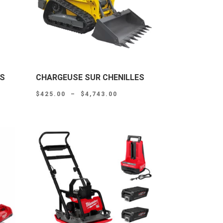
IS
CHARGEUSE SUR CHENILLES
Plage
$
425.00
–
$
4,743.00
de
prix :
.00
$425.00
à
0.00
$4,743.00