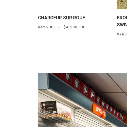
CHARGEUR SUR ROUE
BRO
SWI
Plage
$
425.00
–
$
4,100.00
de
$
260
prix :
$425.00
à
$4,100.00