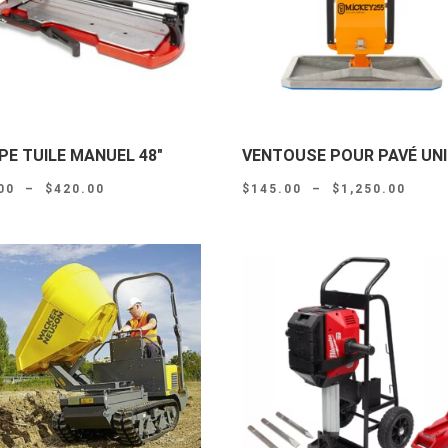
PE TUILE MANUEL 48″
VENTOUSE POUR PAVÉ UN
Plage
Plage
00
–
$
420.00
$
145.00
–
$
1,250.00
de
de
prix :
prix :
$50.00
$145
à
à
$420.00
$1,25