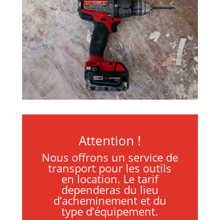
Attention !
Nous offrons un service de
transport pour les outils
en location. Le tarif
dependeras du lieu
d’acheminement et du
type d’équipement.