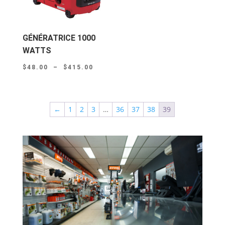
GÉNÉRATRICE 1000
WATTS
Plage
$
48.00
–
$
415.00
de
prix :
$48.00
←
1
2
3
…
36
37
38
39
à
$415.00