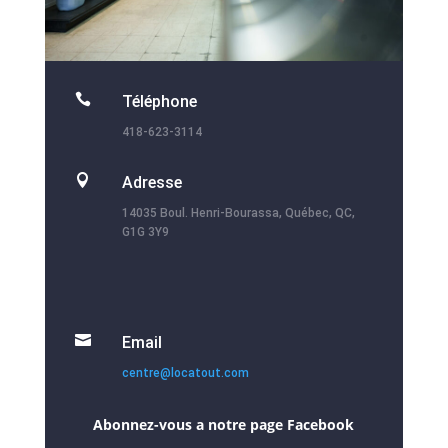

Téléphone
418-623-3114

Adresse
14035 Boul. Henri-Bourassa, Québec, QC,
G1G 3Y9

Email
centre@locatout.com
Abonnez-vous a notre page Facebook