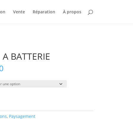
ion
Vente
Réparation
À propos
 A BATTERIE
Plage
0
de
prix :
$45.00
à
$375.00
ions
,
Paysagement