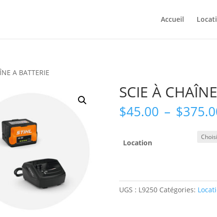
Accueil
Locat
AÎNE A BATTERIE
SCIE À CHAÎNE
$
45.00
–
$
375.0
Location
UGS :
L9250
Catégories:
Locat