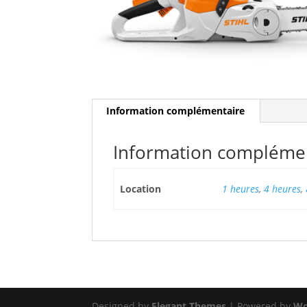
Information complémentaire
Information compléme
Location
1 heures
,
4 heures
,
Designed by
Elegant Themes
| Powered by
Wo