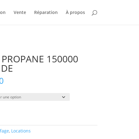
ion
Vente
Réparation
À propos
 PROPANE 150000
NDE
Plage
0
de
prix :
$39.00
à
$195.00
fage
,
Locations