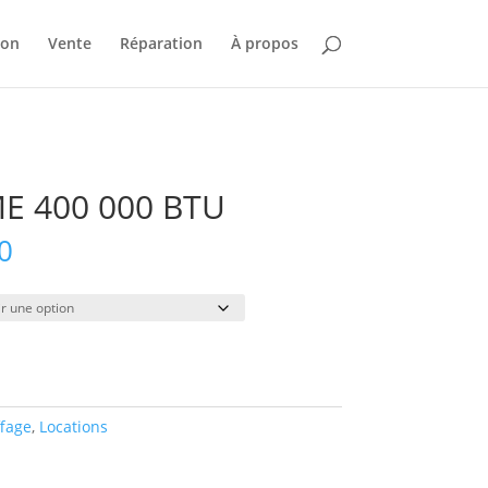
ion
Vente
Réparation
À propos
E 400 000 BTU
Plage
0
de
prix :
$25.00
à
$130.00
fage
,
Locations