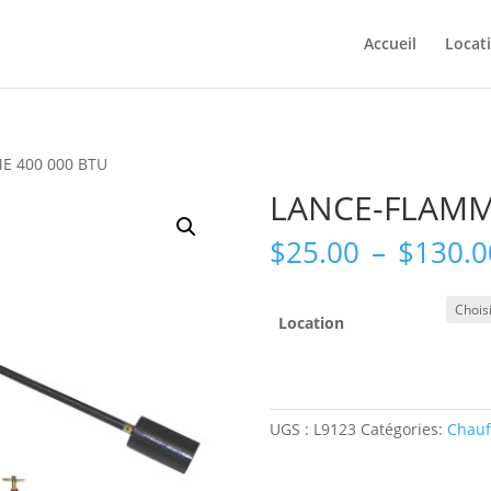
Accueil
Locat
E 400 000 BTU
LANCE-FLAMM
$
25.00
–
$
130.0
Location
UGS :
L9123
Catégories:
Chauf