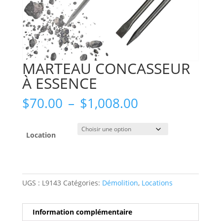
MARTEAU CONCASSEUR
À ESSENCE
Plage
$
70.00
–
$
1,008.00
de
prix :
$70.00
Location
à
$1,008.00
UGS :
L9143
Catégories:
Démolition
,
Locations
Information complémentaire