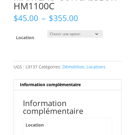
HM1100C
Plage
$
45.00
–
$
355.00
de
prix :
$45.00
Location
à
$355.00
UGS :
L9137
Catégories:
Démolition
,
Locations
Information complémentaire
Information
complémentaire
Location