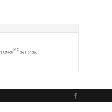
MC
rsAttach
de Honda.