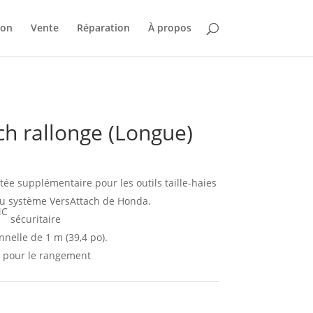
ion
Vente
Réparation
À propos
ch rallonge (Longue)
ée supplémentaire pour les outils taille-haies
 du système VersAttach de Honda.
C
sécuritaire
nelle de 1 m (39,4 po).
e pour le rangement