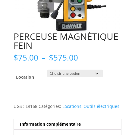
PERCEUSE MAGNÉTIQUE
FEIN
Plage
$
75.00
–
$
575.00
de
prix :
$75.00
Location
à
$575.00
UGS :
L9168
Catégories:
Locations
,
Outils électriques
Information complémentaire