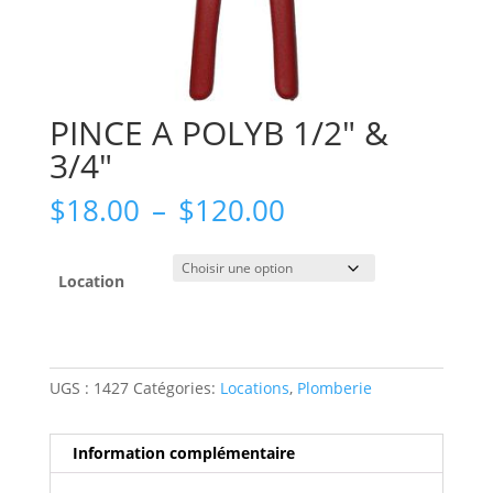
PINCE A POLYB 1/2″ &
3/4″
Plage
$
18.00
–
$
120.00
de
prix :
$18.00
Location
à
$120.00
UGS :
1427
Catégories:
Locations
,
Plomberie
Information complémentaire