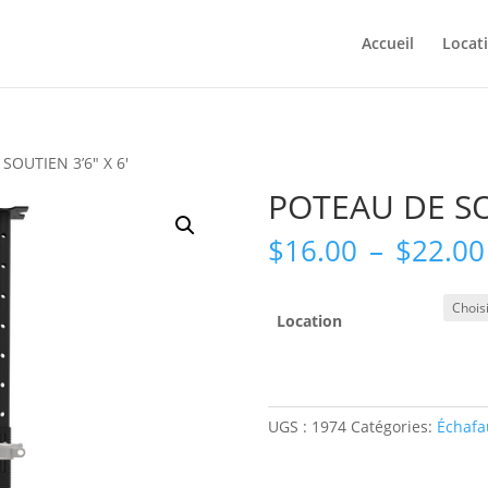
Accueil
Locat
SOUTIEN 3’6″ X 6′
POTEAU DE SOU
$
16.00
–
$
22.00
Location
UGS :
1974
Catégories:
Échafa