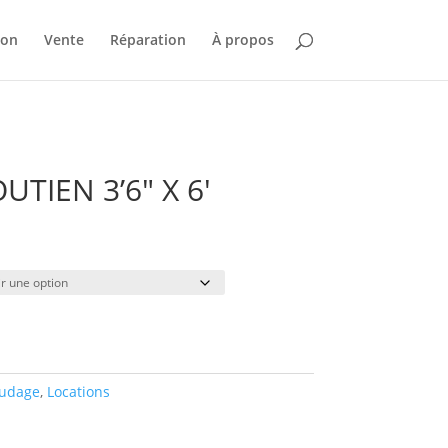
ion
Vente
Réparation
À propos
TIEN 3’6″ X 6′
Plage
de
prix :
$16.00
à
$22.00
udage
,
Locations