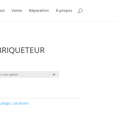
ion
Vente
Réparation
À propos
BRIQUETEUR
age
x :
.00
.00
udage
,
Locations