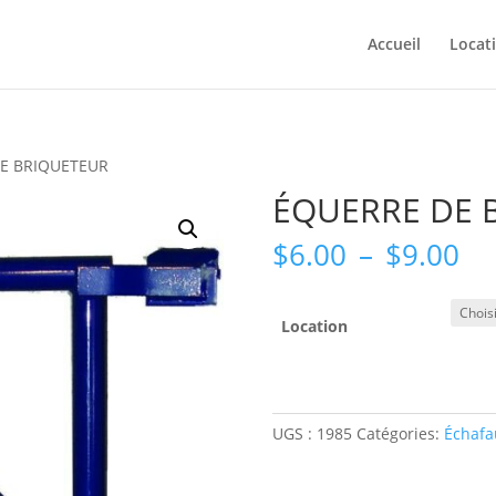
Accueil
Locat
DE BRIQUETEUR
ÉQUERRE DE 
Pl
$
6.00
–
$
9.00
de
pri
$6
Location
à
$9
UGS :
1985
Catégories:
Échafa