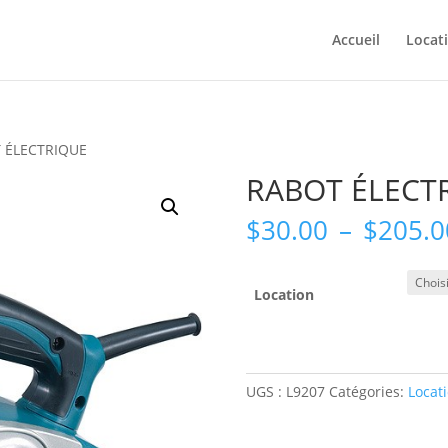
Accueil
Locat
 ÉLECTRIQUE
RABOT ÉLECT
$
30.00
–
$
205.0
Location
UGS :
L9207
Catégories:
Locat