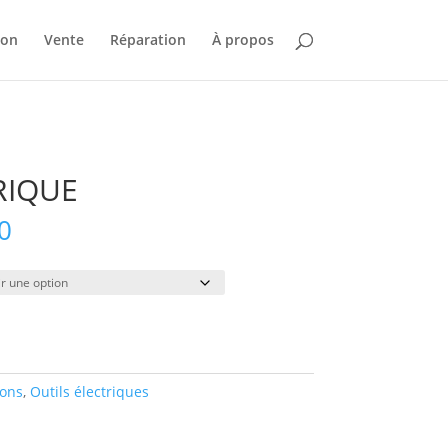
ion
Vente
Réparation
À propos
RIQUE
Plage
0
de
prix :
$30.00
à
$205.00
ions
,
Outils électriques