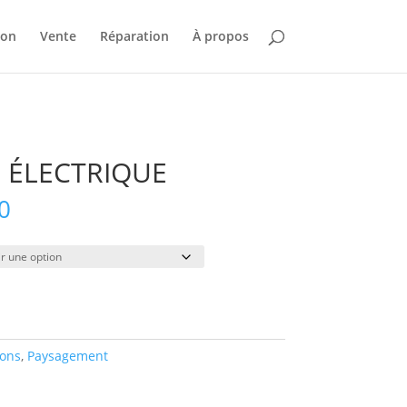
ion
Vente
Réparation
À propos
E ÉLECTRIQUE
Plage
0
de
prix :
$35.00
à
$320.00
ions
,
Paysagement