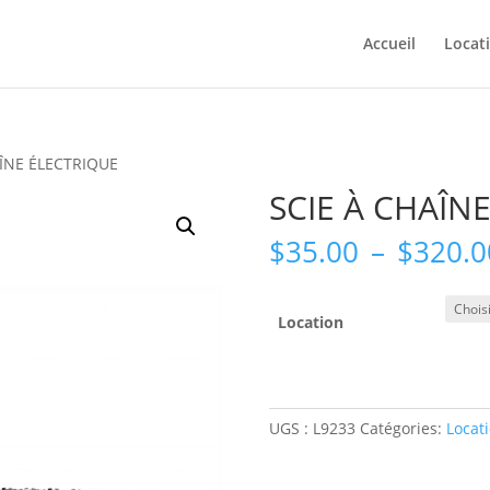
Accueil
Locat
AÎNE ÉLECTRIQUE
SCIE À CHAÎN
$
35.00
–
$
320.0
Location
UGS :
L9233
Catégories:
Locat