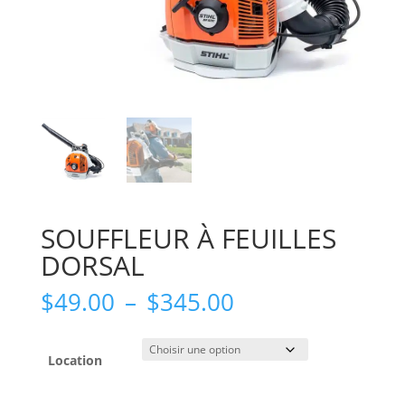
SOUFFLEUR À FEUILLES
DORSAL
Plage
$
49.00
–
$
345.00
de
prix :
$49.00
Location
à
$345.00