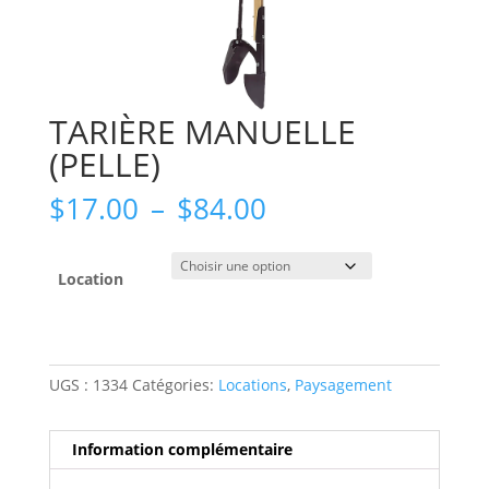
TARIÈRE MANUELLE
(PELLE)
Plage
$
17.00
–
$
84.00
de
prix :
$17.00
Location
à
$84.00
UGS :
1334
Catégories:
Locations
,
Paysagement
Information complémentaire