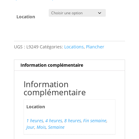
de
prix :
$16.00
Location
à
$131.00
UGS :
L9249
Catégories:
Locations
,
Plancher
Information complémentaire
Information
complémentaire
Location
1 heures
,
4 heures
,
8 heures
,
Fin semaine
,
Jour
,
Mois
,
Semaine