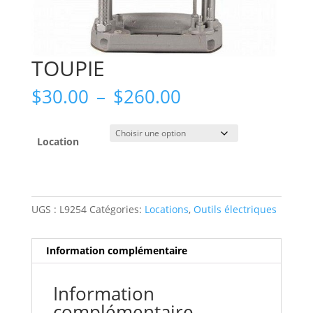
TOUPIE
Plage
$
30.00
–
$
260.00
de
prix :
$30.00
Location
à
$260.00
UGS :
L9254
Catégories:
Locations
,
Outils électriques
Information complémentaire
Information
complémentaire