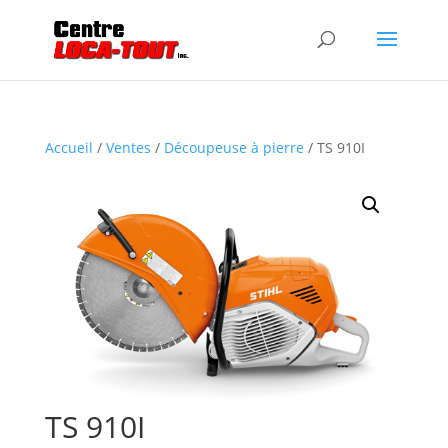
Accueil
/
Ventes
/
Découpeuse à pierre
/ TS 910I
TS 910I