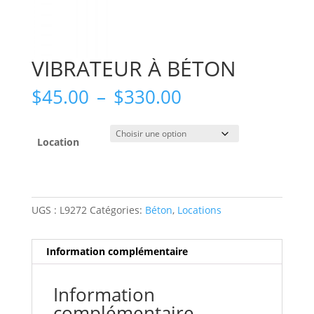
VIBRATEUR À BÉTON
Plage
$
45.00
–
$
330.00
de
prix :
$45.00
Location
à
$330.00
UGS :
L9272
Catégories:
Béton
,
Locations
Information complémentaire
Information
complémentaire