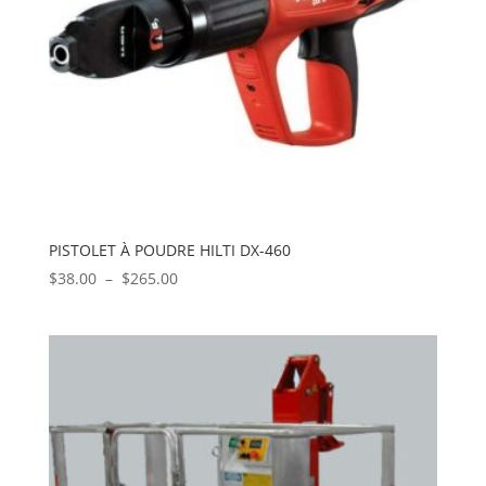
PISTOLET À POUDRE HILTI DX-460
Plage
$
38.00
–
$
265.00
de
prix :
$38.00
à
$265.00