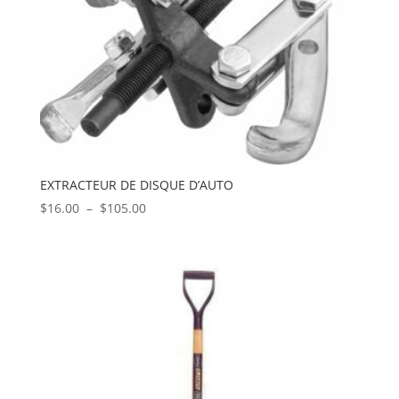
EXTRACTEUR DE DISQUE D’AUTO
Plage
$
16.00
–
$
105.00
de
prix :
$16.00
à
$105.00