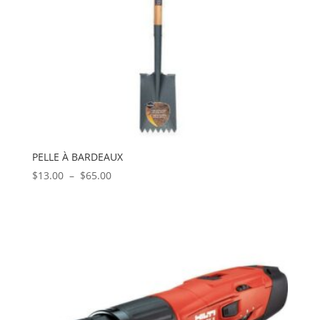
PELLE À BARDEAUX
Plage
$
13.00
–
$
65.00
de
prix :
$13.00
à
$65.00