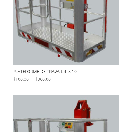
PLATEFORME DE TRAVAIL 4′ X 10′
Plage
$
100.00
–
$
360.00
de
prix :
$100.00
à
$360.00