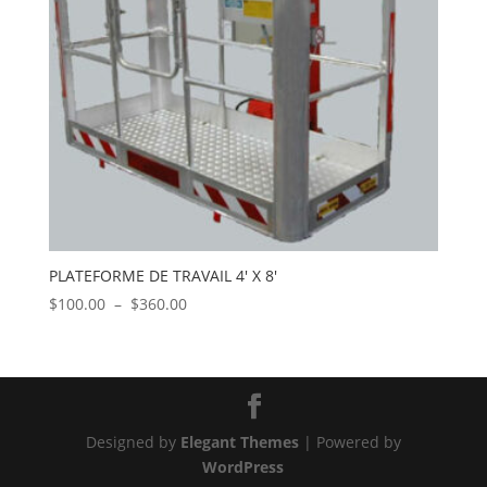
PLATEFORME DE TRAVAIL 4′ X 8′
Plage
$
100.00
–
$
360.00
de
prix :
$100.00
à
$360.00
Designed by
Elegant Themes
| Powered by
WordPress