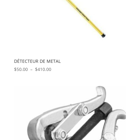
DÉTECTEUR DE METAL
Plage
$
50.00
–
$
410.00
de
prix :
$50.00
à
$410.00