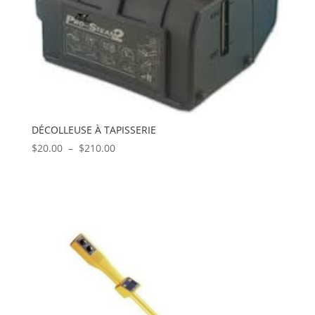
DÉCOLLEUSE À TAPISSERIE
Plage
$
20.00
–
$
210.00
de
prix :
$20.00
à
$210.00