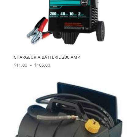
CHARGEUR A BATTERIE 200 AMP
Plage
$
11.00
–
$
105.00
de
prix :
$11.00
à
$105.00