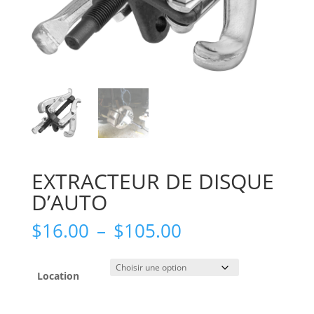
EXTRACTEUR DE DISQUE
D’AUTO
Plage
$
16.00
–
$
105.00
de
prix :
$16.00
Location
à
$105.00