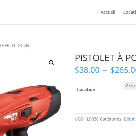
Accueil
Locat
E HILTI DX-460
PISTOLET À P
$
38.00
–
$
265.0
Location
UGS :
L9038
Catégories:
Béton