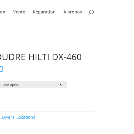
ion
Vente
Réparation
À propos
OUDRE HILTI DX-460
Plage
0
de
prix :
$38.00
à
$265.00
,
Divers
,
Locations