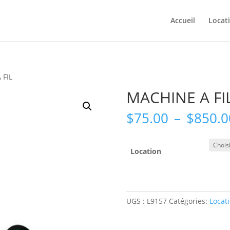
Accueil
Locat
 FIL
MACHINE A FI
$
75.00
–
$
850.0
Location
UGS :
L9157
Catégories:
Locat