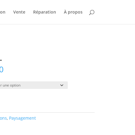
ion
Vente
Réparation
À propos
L
Plage
0
de
prix :
$75.00
à
$850.00
ions
,
Paysagement