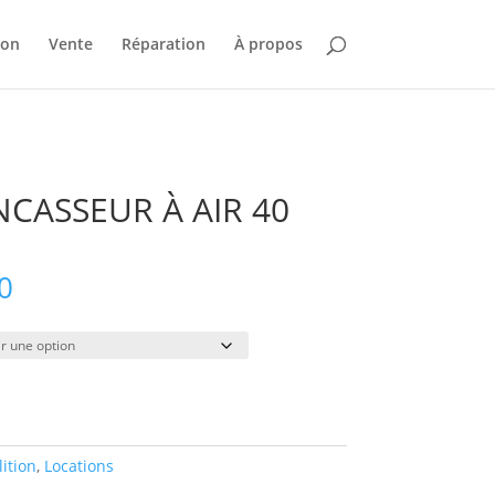
ion
Vente
Réparation
À propos
CASSEUR À AIR 40
Plage
0
de
prix :
$52.00
à
$340.00
ition
,
Locations