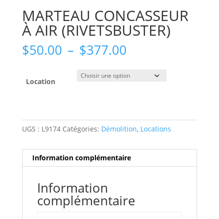
MARTEAU CONCASSEUR
À AIR (RIVETSBUSTER)
Plage
$
50.00
–
$
377.00
de
prix :
$50.00
Location
à
$377.00
UGS :
L9174
Catégories:
Démolition
,
Locations
Information complémentaire
Information
complémentaire