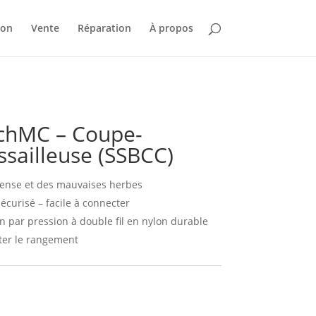
ion
Vente
Réparation
À propos
achMC – Coupe-
sailleuse (SSBCC)
dense et des mauvaises herbes
écurisé – facile à connecter
n par pression à double fil en nylon durable
iter le rangement