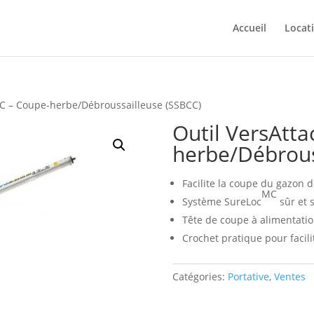
Accueil
Locat
MC – Coupe-herbe/Débroussailleuse (SSBCC)
Outil VersAtt
herbe/Débrous
Facilite la coupe du gazon 
MC
Système SureLoc
sûr et s
Tête de coupe à alimentatio
Crochet pratique pour facil
Catégories:
Portative
,
Ventes