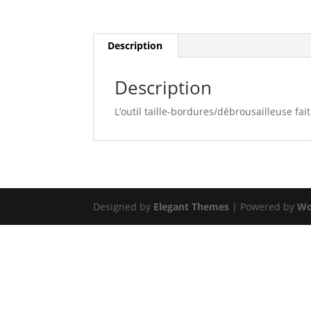
Description
Description
L’outil taille-bordures/débrousailleuse fa
Designed by
Elegant Themes
| Powered by
Wo