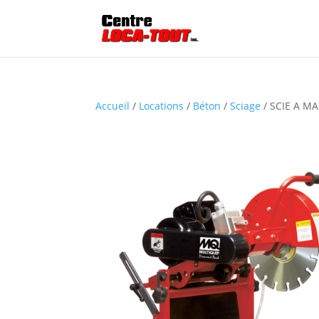
Accueil
/
Locations
/
Béton
/
Sciage
/ SCIE A M