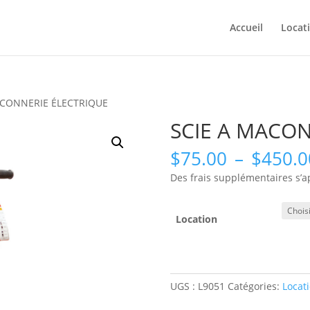
Accueil
Locat
ACONNERIE ÉLECTRIQUE
SCIE A MACO
$
75.00
–
$
450.0
Des frais supplémentaires s’a
Location
UGS :
L9051
Catégories:
Locat