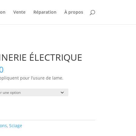
ion
Vente
Réparation
À propos
NNERIE ÉLECTRIQUE
Plage
0
de
ppliquent pour l’usure de lame.
prix :
$75.00
à
$450.00
ions
,
Sciage