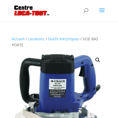
Accueil
/
Locations
/
Outils électriques
/ SCIE BAS
PORTE