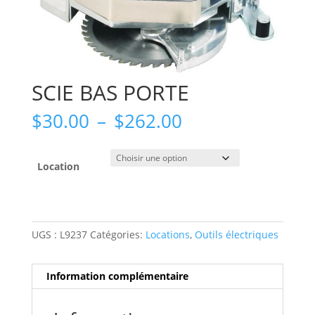
SCIE BAS PORTE
Plage
$
30.00
–
$
262.00
de
prix :
$30.00
Location
à
$262.00
UGS :
L9237
Catégories:
Locations
,
Outils électriques
Information complémentaire