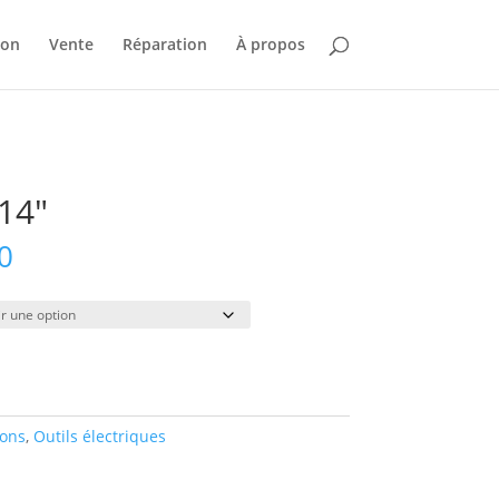
ion
Vente
Réparation
À propos
14″
Plage
0
de
prix :
$42.00
à
$289.00
ions
,
Outils électriques