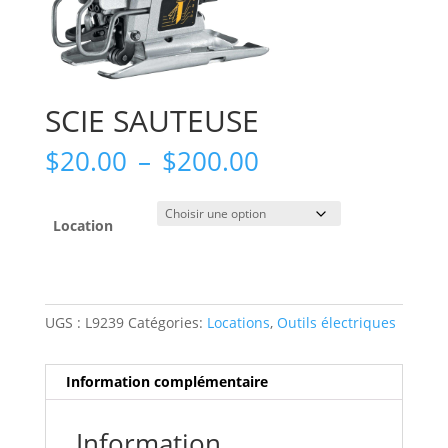
SCIE SAUTEUSE
Plage
$
20.00
–
$
200.00
de
prix :
$20.00
Location
à
$200.00
UGS :
L9239
Catégories:
Locations
,
Outils électriques
Information complémentaire
Information