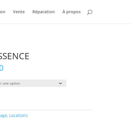
ion
Vente
Réparation
À propos
ESSENCE
Plage
0
de
prix :
$28.00
à
$300.00
nage
,
Locations